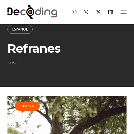
Skip
to
content
ESPAÑOL
Refranes
TAG
ESPAÑOL